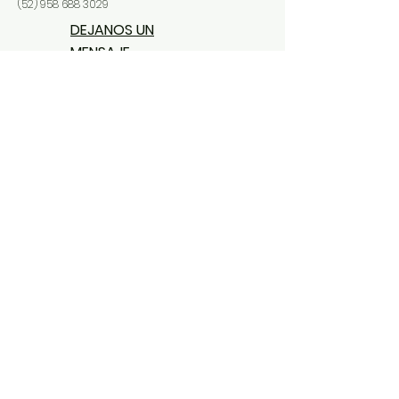
(52) 958 688 3029
DEJANOS UN
MENSAJE
Contacto
Nombre