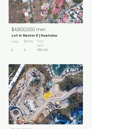
$4,800,000 mxn
Lot in Sector K | Huatulco
Baños
Tam
Hab.
año
0
0
454 m2
En Venta