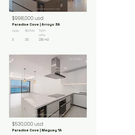
$998,000 usd
Paradise Cove | Arroyo 3A
Baños
Tam
Hab.
año
3
3.5
239 m2
En Venta
$530,000 usd
Paradise Cove | Maguey 1A