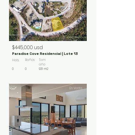
$445,000 usd
Paradise Cove Residencial | Lote 13
Baños
Tam
Hab.
año
0
0
931 m2
En Venta