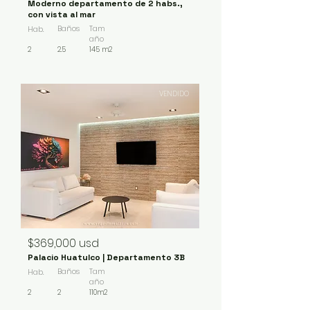
Moderno departamento de 2 habs.,
con vista al mar
Baños
Tam
Hab.
año
2
2.5
145 m2
VENDIDO
$369,000 usd
Palacio Huatulco | Departamento 3B
Baños
Tam
Hab.
año
2
2
110m2