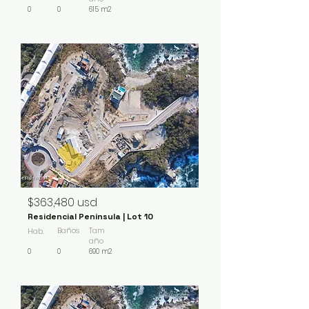
0
0
615 m2
En Venta
$363,480 usd
Residencial Península | Lot 10
Baños
Tam
Hab.
año
0
0
690 m2
En Venta