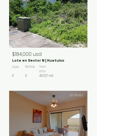
$184,000 usd
Lote en Sector N | Huatulco
Baños
Tam
Hab.
año
0
0
457.27 m2
En Venta