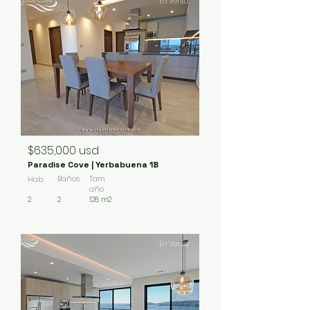
En Venta
$635,000 usd
Paradise Cove | Yerbabuena 1B
Baños
Tam
Hab.
año
2
2
128 m2
En Venta