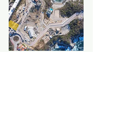
$470,600 usd
Residencial Península | Lote 01
Baños
Tam
Hab.
año
0
0
724 m2
VENDIDO