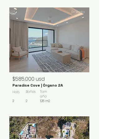
En Venta
$585,000 usd
Paradise Cove | Órgano 2A
Baños
Tam
Hab.
año
2
2
128 m2
VENDIDO