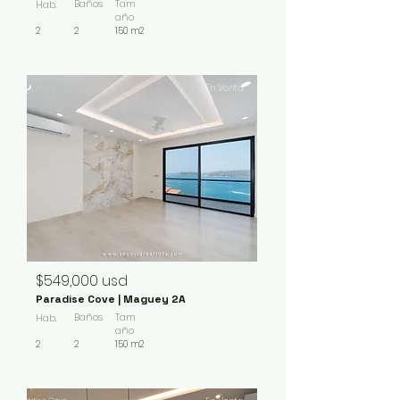
Baños
Tam
Hab.
año
2
2
150 m2
En Venta
$549,000 usd
Paradise Cove | Maguey 2A
Baños
Tam
Hab.
año
2
2
150 m2