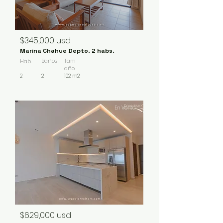
$345,000 usd
Marina Chahue Depto. 2 habs.
Baños
Tam
Hab.
año
2
2
102 m2
En Venta
$629,000 usd