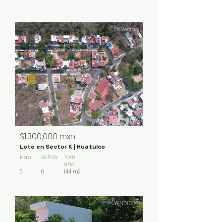
En Venta
$1,300,000 mxn
Lote en Sector K | Huatulco
Baños
Tam
Hab.
año
0
0
144 m2
VENDIDO