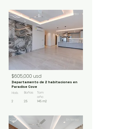
En Venta
$605,000 usd
Departamento de 2 habitaciones en
Paradise Cove
Baños
Tam
Hab.
año
2
2.5
145 m2
En Venta