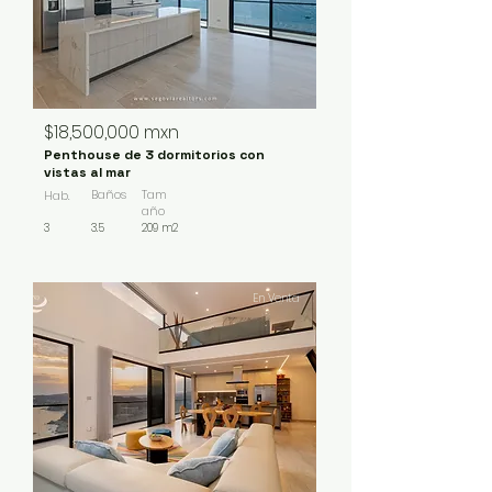
$18,500,000 mxn
Penthouse de 3 dormitorios con
vistas al mar
Baños
Tam
Hab.
año
3
3.5
209 m2
En Venta