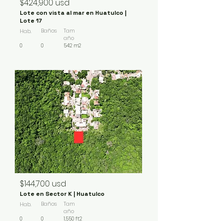
$424,900 usd
Lote con vista al mar en Huatulco |
Lote 17
Baños
Tam
Hab.
año
0
0
542 m2
VENDIDO
$144,700 usd
Lote en Sector K | Huatulco
Baños
Tam
Hab.
año
0
0
1,550 ft2